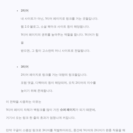
2티어
내 사이트가 아닌, 1티어 페이지로 링크를 거는 곳들입니다.
웹 2.0 블로그, 소셜 북마크 사이트 등이 해당됩니다.
1티어 페이지의 권위를 높여주는 역할을 합니다. 1티어가 힘
을
받으면, 그 힘이 고스란히 머니 사이트로 전달됩니다.
3티어
2티어 페이지로 링크를 거는 대량의 링크들입니다.
포럼 댓글, 디렉터리 등이 해당되며, 오직 2티어의 지수를
높이기 위해 존재합니다.
이 전략을 사용하는 이유는
1티어 페이지 자체가 백링크를 많이 가진
슈퍼 페이지
가 되기 때문에,
거기서 오는 링크 한 줄의 효과가 엄청나게 커집니다.
만약 구글이 스팸성 링크로 3티어를 적발하더라도, 중간에 1티어와 2티어가 완충 작용을 해