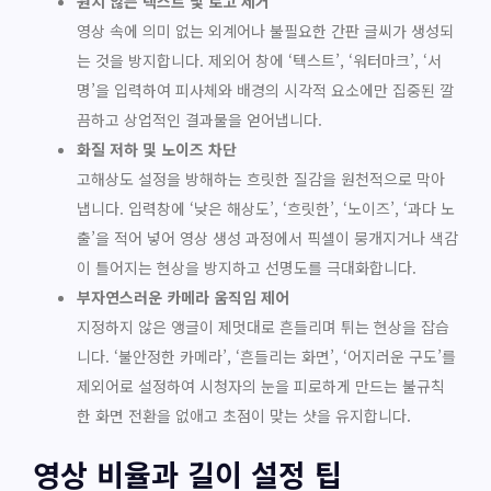
원치 않는 텍스트 및 로고 제거
영상 속에 의미 없는 외계어나 불필요한 간판 글씨가 생성되
는 것을 방지합니다. 제외어 창에 ‘텍스트’, ‘워터마크’, ‘서
명’을 입력하여 피사체와 배경의 시각적 요소에만 집중된 깔
끔하고 상업적인 결과물을 얻어냅니다.
화질 저하 및 노이즈 차단
고해상도 설정을 방해하는 흐릿한 질감을 원천적으로 막아
냅니다. 입력창에 ‘낮은 해상도’, ‘흐릿한’, ‘노이즈’, ‘과다 노
출’을 적어 넣어 영상 생성 과정에서 픽셀이 뭉개지거나 색감
이 틀어지는 현상을 방지하고 선명도를 극대화합니다.
부자연스러운 카메라 움직임 제어
지정하지 않은 앵글이 제멋대로 흔들리며 튀는 현상을 잡습
니다. ‘불안정한 카메라’, ‘흔들리는 화면’, ‘어지러운 구도’를
제외어로 설정하여 시청자의 눈을 피로하게 만드는 불규칙
한 화면 전환을 없애고 초점이 맞는 샷을 유지합니다.
영상 비율과 길이 설정 팁